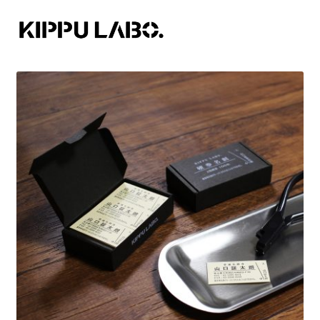
ナ
コ
ビ
ン
ゲ
テ
ー
ン
シ
ツ
ョ
へ
ン
ス
へ
キ
ス
ッ
キ
プ
ッ
プ